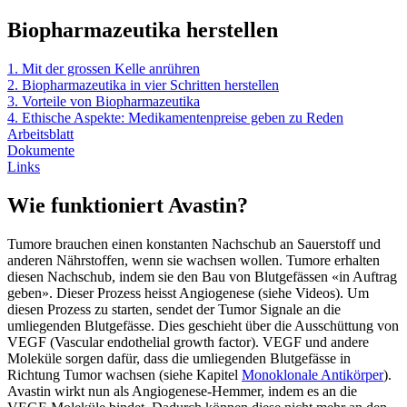
Biopharmazeutika herstellen
1. Mit der grossen Kelle anrühren
2. Biopharmazeutika in vier Schritten herstellen
3. Vorteile von Biopharmazeutika
4. Ethische Aspekte: Medikamentenpreise geben zu Reden
Arbeitsblatt
Dokumente
Links
Wie funktioniert Avastin?
Tumore brauchen einen konstanten Nachschub an Sauerstoff und
anderen Nährstoffen, wenn sie wachsen wollen. Tumore erhalten
diesen Nachschub, indem sie den Bau von Blutgefässen «in Auftrag
geben». Dieser Prozess heisst Angiogenese (siehe Videos). Um
diesen Prozess zu starten, sendet der Tumor Signale an die
umliegenden Blutgefässe. Dies geschieht über die Ausschüttung von
VEGF (Vascular endothelial growth factor). VEGF und andere
Moleküle sorgen dafür, dass die umliegenden Blutgefässe in
Richtung Tumor wachsen (siehe Kapitel
Monoklonale Antikörper
).
Avastin wirkt nun als Angiogenese-Hemmer, indem es an die