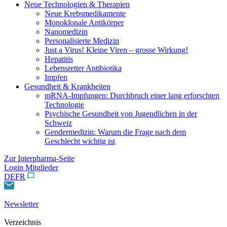
Neue Technologien & Therapien
Neue Krebsmedikamente
Monoklonale Antikörper
Nanomedizin
Personalisierte Medizin
Just a Virus! Kleine Viren – grosse Wirkung!
Hepatitis
Lebensretter Antibiotika
Impfen
Gesundheit & Krankheiten
mRNA-Impfungen: Durchbruch einer lang erforschten
Technologie
Psychische Gesundheit von Jugendlichen in der
Schweiz
Gendermedizin: Warum die Frage nach dem
Geschlecht wichtig ist
Zur Interpharma-Seite
Login Mitglieder
DE
FR
Newsletter
Verzeichnis