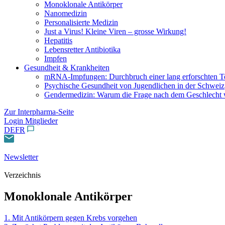
Monoklonale Antikörper
Nanomedizin
Personalisierte Medizin
Just a Virus! Kleine Viren – grosse Wirkung!
Hepatitis
Lebensretter Antibiotika
Impfen
Gesundheit & Krankheiten
mRNA-Impfungen: Durchbruch einer lang erforschten T
Psychische Gesundheit von Jugendlichen in der Schweiz
Gendermedizin: Warum die Frage nach dem Geschlecht w
Zur Interpharma-Seite
Login Mitglieder
DE
FR
Newsletter
Verzeichnis
Monoklonale Antikörper
1. Mit Antikörpern gegen Krebs vorgehen