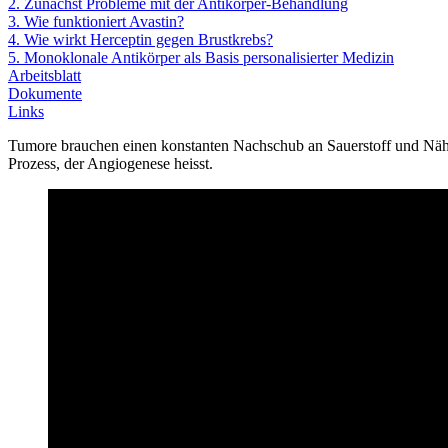
2. Zunächst Probleme mit der Antikörper-Behandlung
3. Wie funktioniert Avastin?
4. Wie wirkt Herceptin gegen Brustkrebs?
5. Monoklonale Antikörper als Basis personalisierter Medizin
Arbeitsblatt
Dokumente
Links
Tumore brauchen einen konstanten Nachschub an Sauerstoff und Nähr
Prozess, der Angiogenese heisst.