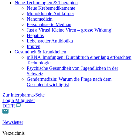
Neue Technologien & Therapien
Neue Krebsmedikamente
Monoklonale Antikörper
Nanomedizin
Personalisierte Medizin
Just a Virus! Kleine Viren – grosse Wirkung!
Hepatitis
Lebensretter Antibiotika
Impfen
Gesundheit & Krankheiten
mRNA-Impfungen: Durchbruch einer lang erforschten
Technologie
Psychische Gesundheit von Jugendlichen in der
Schweiz
Gendermedizin: Warum die Frage nach dem
Geschlecht wichtig ist
Zur Interpharma-Seite
Login Mitglieder
DE
FR
Newsletter
Verzeichnis