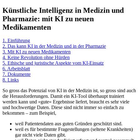
Künstliche Intelligenz in Medizin und
Pharmazie: mit KI zu neuen
Medikamenten
1. Einführung
2. Das kann KI in der Medizin und in der Pharmazie
3. Mit KI zu neuen Medikamenten
4. Keine Revolution ohne Hürden
5. Ethische und juristische Aspekte vom KI-Einsatz
6. Arbeitsblatt
7. Dokumente
8. Links
So gross das Potenzial von KI in der Medizin ist, so gross sind auch
die Herausforderungen. Damit ein KI-Tool überhaupt trainiert
werden kann und «gute» Ergebnisse liefert, braucht es sehr viele
und hochwertige Daten. Diese sind nicht immer so einfach zu
bekommen – zum Beispiel,
weil Patientendaten aus guten Gründen geschützt sind.
weil es für bestimmte Fragestellungen (seltene Krankheiten)
gar nicht viele Daten gibt.