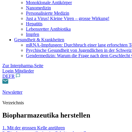
Monoklonale Antikörper
Nanomedizin
Personalisierte Medizin
Just a Virus! Kleine Viren – grosse Wirkung!
Hepatitis
Lebensretter Antibiotika
Impfen
Gesundheit & Krankheiten
mRNA-Impfungen: Durchbruch einer lang erforschten T
Psychische Gesundheit von Jugendlichen in der Schweiz
Gendermedizin: Warum die Frage nach dem Geschlecht w
Zur Interpharma-Seite
Login Mitglieder
DE
FR
Newsletter
Verzeichnis
Biopharmazeutika herstellen
1. Mit der grossen Kelle anrühren