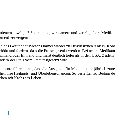
enten abwägen? Sollen neue, wirksamere und verträglichere Medikamente,
kament verweigern?
n des Gesundheitswesens immer wieder zu Diskussionen Anlass. Konsu
öht und fordern, dass die Preise gesenkt werden. Bei neuen Medikament
eutschland oder England und meist deutlich tiefer als in den USA. Zude
dern der Preis vom Staat festgesetzt wird.
ikamente führen dazu, dass die Ausgaben für Medikamente jährlich zun
höhen ihre Heilungs- und Überlebenschancen. So besiegten zu Beginn d
schen mit Krebs am Leben.