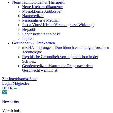
Neue Technologien & Therapien
Neue Krebsmedikamente
Monoklonale Antikörper
Nanomedizin
Personalisierte Medizin
Just a Virus! Kleine Viren – grosse Wirkung!
Hepatitis
Lebensretter Antibiotika
Impfen
Gesundheit & Krankheiten
mRNA-Impfungen: Durchbruch einer lang erforschten
Technologie
Psychische Gesundheit von Jugendlichen in der
Schweiz
Gendermedizin: Warum die Frage nach dem
Geschlecht wichtig ist
Zur Interpharma-Seite
Login Mitglieder
DE
FR
Newsletter
Verzeichnis