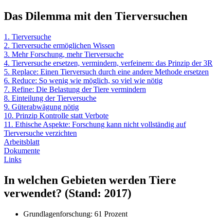
Das Dilemma mit den Tierversuchen
1. Tierversuche
2. Tierversuche ermöglichen Wissen
3. Mehr Forschung, mehr Tierversuche
4. Tierversuche ersetzen, vermindern, verfeinern: das Prinzip der 3R
5. Replace: Einen Tierversuch durch eine andere Methode ersetzen
6. Reduce: So wenig wie möglich, so viel wie nötig
7. Refine: Die Belastung der Tiere vermindern
8. Einteilung der Tierversuche
9. Güterabwägung nötig
10. Prinzip Kontrolle statt Verbote
11. Ethische Aspekte: Forschung kann nicht vollständig auf
Tierversuche verzichten
Arbeitsblatt
Dokumente
Links
In welchen Gebieten werden Tiere
verwendet? (Stand: 2017)
Grundlagenforschung: 61 Prozent