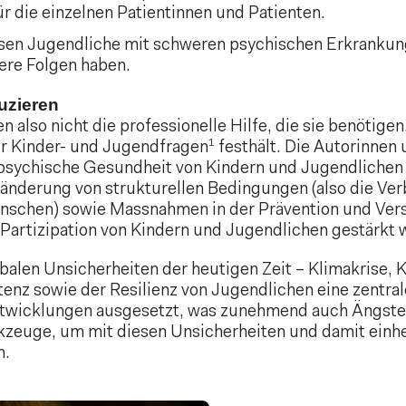
 die einzelnen Patientinnen und Patienten.
ssen Jugendliche mit schweren psychischen Erkrankung
ere Folgen haben.
uzieren
 also nicht die professionelle Hilfe, die sie benötigen
1
r Kinder- und Jugendfragen
festhält. Die Autorinnen
sychische Gesundheit von Kindern und Jugendlichen z
eränderung von strukturellen Bedingungen (also die Ve
schen) sowie Massnahmen in der Prävention und Vers
e Partizipation von Kindern und Jugendlichen gestärkt
lobalen Unsicherheiten der heutigen Zeit – Klimakrise
z sowie der Resilienz von Jugendlichen eine zentrale 
ntwicklungen ausgesetzt, was zunehmend auch Ängste a
kzeuge, um mit diesen Unsicherheiten und damit ein
n.