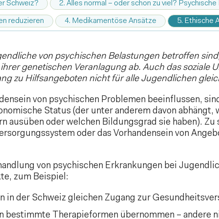
der Schweiz?
2. Alles normal – oder schon zu viel? Psychisch
en reduzieren
4. Medikamentöse Ansätze
5. Ethische
endliche von psychischen Belastungen betroffen sind,
ihrer genetischen Veranlagung ab. Auch das soziale Um
ng zu Hilfsangeboten nicht für alle Jugendlichen gleich
ndensein von psychischen Problemen beeinflussen, sind
nomische Status (der unter anderem davon abhängt, wi
ern ausüben oder welchen Bildungsgrad sie haben). Zu 
ersorgungssystem oder das Vorhandensein von Angeb
ndlung von psychischen Erkrankungen bei Jugendlich
te, zum Beispiel:
en in der Schweiz gleichen Zugang zur Gesundheitsver
 bestimmte Therapieformen übernommen – andere nich