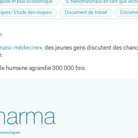
 rapide et plus économique
5. Nanomatériaux en tant que vect
iques/ Etude des risques
Document de travail
Docume
e
a nano-médecine
», des jeunes gens discutent des chanc
e.
ule humaine agrandie 300 000 fois