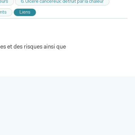
eurs
6. Ulcère cancéreux: détruit par la chaleur
nts
Liens
es et des risques ainsi que