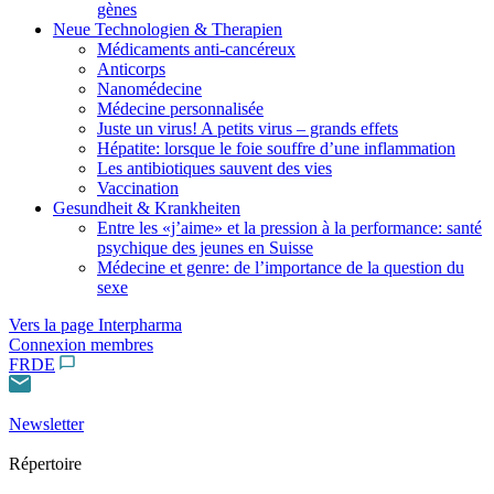
gènes
Neue Technologien & Therapien
Médicaments anti-cancéreux
Anticorps
Nanomédecine
Médecine personnalisée
Juste un virus! A petits virus – grands effets
Hépatite: lorsque le foie souffre d’une inflammation
Les antibiotiques sauvent des vies
Vaccination
Gesundheit & Krankheiten
Entre les «j’aime» et la pression à la performance: santé
psychique des jeunes en Suisse
Médecine et genre: de l’importance de la question du
sexe
Vers la page Interpharma
Connexion membres
FR
DE
Newsletter
Répertoire