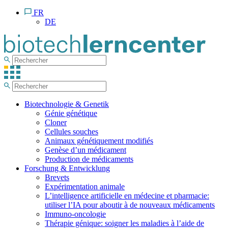
FR
DE
Biotechnologie & Genetik
Génie génétique
Cloner
Cellules souches
Animaux génétiquement modifiés
Genèse d’un médicament
Production de médicaments
Forschung & Entwicklung
Brevets
Expérimentation animale
L’intelligence artificielle en médecine et pharmacie:
utiliser l’IA pour aboutir à de nouveaux médicaments
Immuno-oncologie
Thérapie génique: soigner les maladies à l’aide de